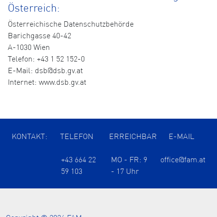
Österreich:
Österreichische Datenschutzbehörde
Barichgasse 40-42
A-1030 Wien
Telefon: +43 1 52 152-0
E-Mail: dsb@dsb.gv.at
Internet: www.dsb.gv.at
KONTAKT:
TELEFON
ERREICHBAR
E-MAIL
+43 664 22
MO - FR: 9
office@fam.at
59 103
- 17 Uhr