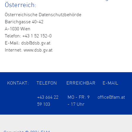
Österreich:
Österreichische Datenschutzbehörde
Barichgasse 40-42
A-1030 Wien
Telefon: +43 1 52 152-0
E-Mail: dsb@dsb.gv.at
Internet: www.dsb.gv.at
KONTAKT:
TELEFON
ERREICHBAR
E-MAIL
+43 664 22
MO - FR: 9
office@fam.at
59 103
- 17 Uhr