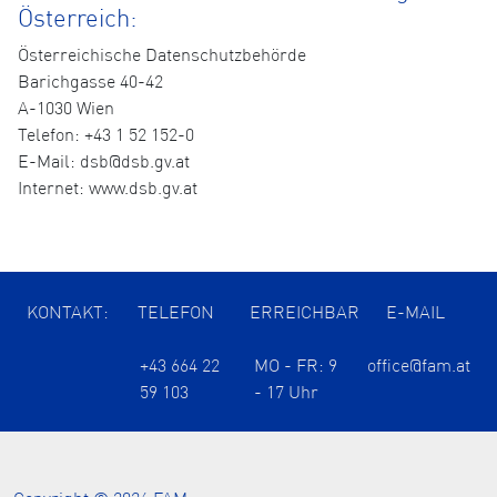
Österreich:
Österreichische Datenschutzbehörde
Barichgasse 40-42
A-1030 Wien
Telefon: +43 1 52 152-0
E-Mail: dsb@dsb.gv.at
Internet: www.dsb.gv.at
KONTAKT:
TELEFON
ERREICHBAR
E-MAIL
+43 664 22
MO - FR: 9
office@fam.at
59 103
- 17 Uhr