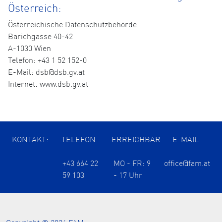
Österreich:
Österreichische Datenschutzbehörde
Barichgasse 40-42
A-1030 Wien
Telefon: +43 1 52 152-0
E-Mail: dsb@dsb.gv.at
Internet: www.dsb.gv.at
KONTAKT:
TELEFON
ERREICHBAR
E-MAIL
+43 664 22
MO - FR: 9
office@fam.at
59 103
- 17 Uhr