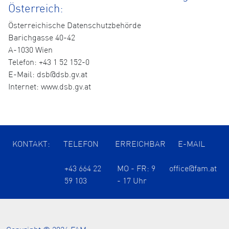
Österreich:
Österreichische Datenschutzbehörde
Barichgasse 40-42
A-1030 Wien
Telefon: +43 1 52 152-0
E-Mail: dsb@dsb.gv.at
Internet: www.dsb.gv.at
KONTAKT:
TELEFON
ERREICHBAR
E-MAIL
+43 664 22
MO - FR: 9
office@fam.at
59 103
- 17 Uhr