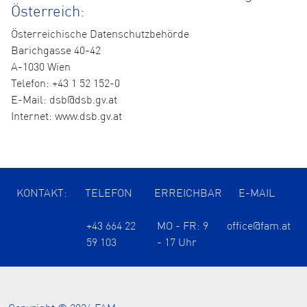
Österreich:
Österreichische Datenschutzbehörde
Barichgasse 40-42
A-1030 Wien
Telefon: +43 1 52 152-0
E-Mail: dsb@dsb.gv.at
Internet: www.dsb.gv.at
KONTAKT:
TELEFON
ERREICHBAR
E-MAIL
+43 664 22
MO - FR: 9
office@fam.at
59 103
- 17 Uhr