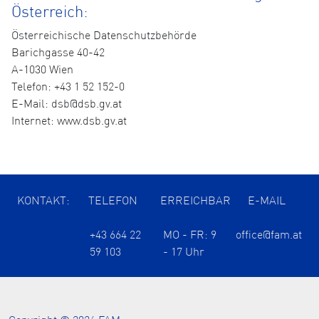
Österreich:
Österreichische Datenschutzbehörde
Barichgasse 40-42
A-1030 Wien
Telefon: +43 1 52 152-0
E-Mail: dsb@dsb.gv.at
Internet: www.dsb.gv.at
KONTAKT:
TELEFON
ERREICHBAR
E-MAIL
+43 664 22
MO - FR: 9
office@fam.at
59 103
- 17 Uhr