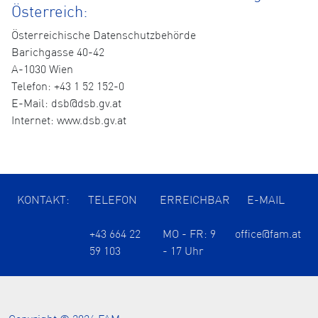
Österreich:
Österreichische Datenschutzbehörde
Barichgasse 40-42
A-1030 Wien
Telefon: +43 1 52 152-0
E-Mail: dsb@dsb.gv.at
Internet: www.dsb.gv.at
KONTAKT:
TELEFON
ERREICHBAR
E-MAIL
+43 664 22
MO - FR: 9
office@fam.at
59 103
- 17 Uhr