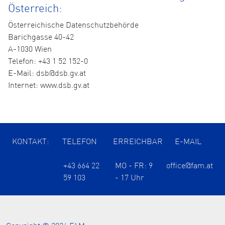
Österreich:
Österreichische Datenschutzbehörde
Barichgasse 40-42
A-1030 Wien
Telefon: +43 1 52 152-0
E-Mail: dsb@dsb.gv.at
Internet: www.dsb.gv.at
KONTAKT:
TELEFON
ERREICHBAR
E-MAIL
+43 664 22
MO - FR: 9
office@fam.at
59 103
- 17 Uhr