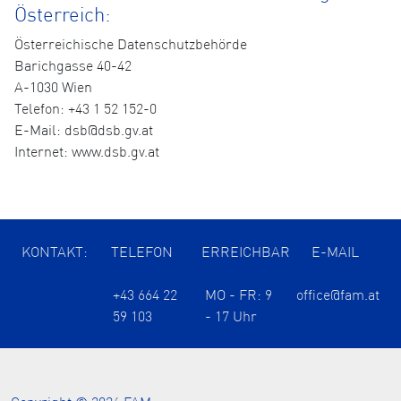
Österreich:
Österreichische Datenschutzbehörde
Barichgasse 40-42
A-1030 Wien
Telefon: +43 1 52 152-0
E-Mail: dsb@dsb.gv.at
Internet: www.dsb.gv.at
KONTAKT:
TELEFON
ERREICHBAR
E-MAIL
+43 664 22
MO - FR: 9
office@fam.at
59 103
- 17 Uhr