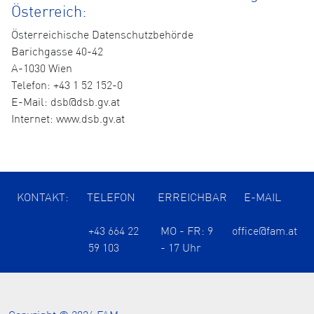
Österreich:
Österreichische Datenschutzbehörde
Barichgasse 40-42
A-1030 Wien
Telefon: +43 1 52 152-0
E-Mail: dsb@dsb.gv.at
Internet: www.dsb.gv.at
KONTAKT:
TELEFON
ERREICHBAR
E-MAIL
+43 664 22
MO - FR: 9
office@fam.at
59 103
- 17 Uhr