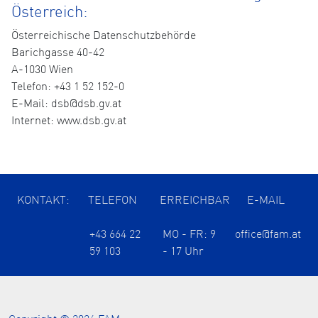
Österreich:
Österreichische Datenschutzbehörde
Barichgasse 40-42
A-1030 Wien
Telefon: +43 1 52 152-0
E-Mail: dsb@dsb.gv.at
Internet: www.dsb.gv.at
KONTAKT:
TELEFON
ERREICHBAR
E-MAIL
+43 664 22
MO - FR: 9
office@fam.at
59 103
- 17 Uhr