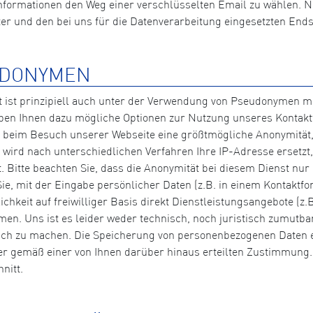
 Informationen den Weg einer verschlüsselten Email zu wählen. 
 und den bei uns für die Datenverarbeitung eingesetzten End
UDONYMEN
 ist prinzipiell auch unter der Verwendung von Pseudonymen mög
ben Ihnen dazu mögliche Optionen zur Nutzung unseres Kontak
eim Besuch unserer Webseite eine größtmögliche Anonymität, 
wird nach unterschiedlichen Verfahren Ihre IP-Adresse ersetzt
 Bitte beachten Sie, dass die Anonymität bei diesem Dienst nu
ie, mit der Eingabe persönlicher Daten (z.B. in einem Kontaktf
lichkeit auf freiwilliger Basis direkt Dienstleistungsangebote 
hmen. Uns ist es leider weder technisch, noch juristisch zumut
 zu machen. Die Speicherung von personenbezogenen Daten erfo
 gemäß einer von Ihnen darüber hinaus erteilten Zustimmung. B
nitt.