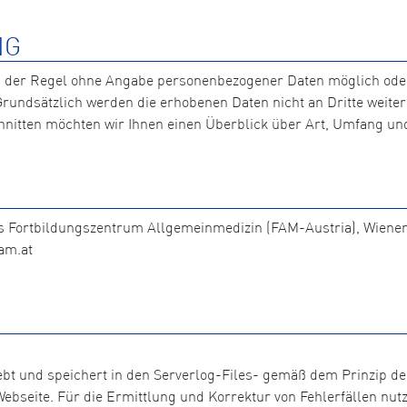
NG
n der Regel ohne Angabe personenbezogener Daten möglich ode
. Grundsätzlich werden die erhobenen Daten nicht an Dritte wei
nitten möchten wir Ihnen einen Überblick über Art, Umfang u
das Fortbildungszentrum Allgemeinmedizin (FAM-Austria), Wieners
fam.at
hebt und speichert in den Serverlog-Files- gemäß dem Prinzip 
bseite. Für die Ermittlung und Korrektur von Fehlerfällen nutz