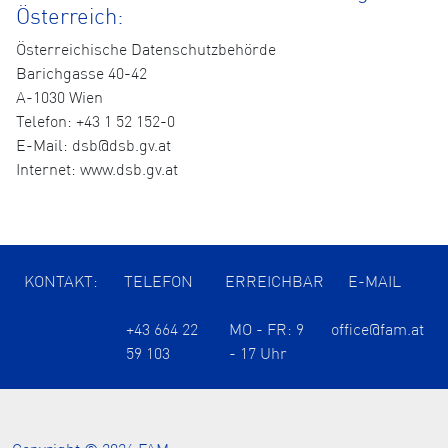
Österreich:
Österreichische Datenschutzbehörde
Barichgasse 40-42
A-1030 Wien
Telefon: +43 1 52 152-0
E-Mail: dsb@dsb.gv.at
Internet: www.dsb.gv.at
KONTAKT:
TELEFON
ERREICHBAR
E-MAIL
+43 664 22
MO - FR: 9
office@fam.at
59 103
- 17 Uhr