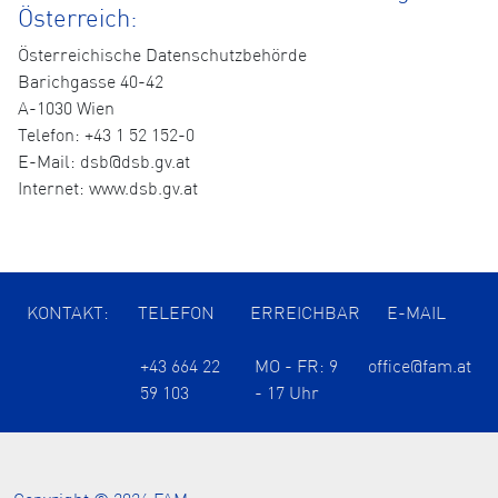
Österreich:
Österreichische Datenschutzbehörde
Barichgasse 40-42
A-1030 Wien
Telefon: +43 1 52 152-0
E-Mail: dsb@dsb.gv.at
Internet: www.dsb.gv.at
KONTAKT:
TELEFON
ERREICHBAR
E-MAIL
+43 664 22
MO - FR: 9
office@fam.at
59 103
- 17 Uhr