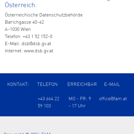
Österreich:
Österreichische Datenschutzbehörde
Barichgasse 40-42
A-1030 Wien
Telefon: +43 1 52 152-0
E-Mail: dsb@dsb.gv.at
Internet: www.dsb.gv.at
KONTAKT:
TELEFON
ERREICHBAR
E-MAIL
+43 664 22
MO - FR: 9
office@fam.at
59 103
- 17 Uhr