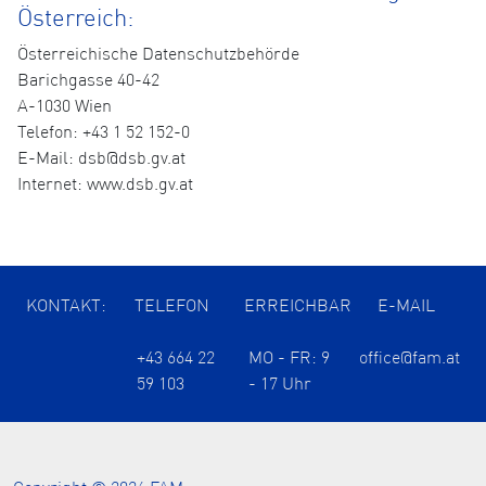
Österreich:
Österreichische Datenschutzbehörde
Barichgasse 40-42
A-1030 Wien
Telefon: +43 1 52 152-0
E-Mail: dsb@dsb.gv.at
Internet: www.dsb.gv.at
KONTAKT:
TELEFON
ERREICHBAR
E-MAIL
+43 664 22
MO - FR: 9
office@fam.at
59 103
- 17 Uhr