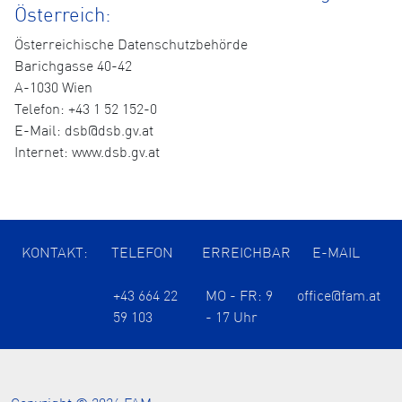
Österreich:
Österreichische Datenschutzbehörde
Barichgasse 40-42
A-1030 Wien
Telefon: +43 1 52 152-0
E-Mail: dsb@dsb.gv.at
Internet: www.dsb.gv.at
KONTAKT:
TELEFON
ERREICHBAR
E-MAIL
+43 664 22
MO - FR: 9
office@fam.at
59 103
- 17 Uhr