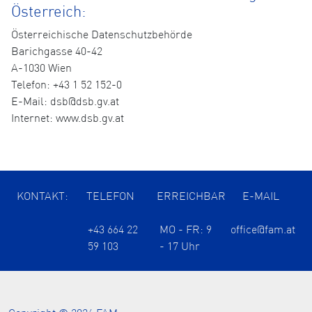
Österreich:
Österreichische Datenschutzbehörde
Barichgasse 40-42
A-1030 Wien
Telefon: +43 1 52 152-0
E-Mail: dsb@dsb.gv.at
Internet: www.dsb.gv.at
KONTAKT:
TELEFON
ERREICHBAR
E-MAIL
+43 664 22
MO - FR: 9
office@fam.at
59 103
- 17 Uhr