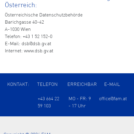
Österreich:
Österreichische Datenschutzbehörde
Barichgasse 40-42
A-1030 Wien
Telefon: +43 1 52 152-0
E-Mail: dsb@dsb.gv.at
Internet: www.dsb.gv.at
KONTAKT:
TELEFON
ERREICHBAR
E-MAIL
+43 664 22
MO - FR: 9
office@fam.at
59 103
- 17 Uhr