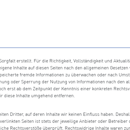
orgfalt erstellt. Für die Richtigkeit, Vollständigkeit und Aktual
igene Inhalte auf diesen Seiten nach den allgemeinen Gesetzen v
gespeicherte fremde Informationen zu überwachen oder nach Umst
ernung oder Sperrung der Nutzung von Informationen nach den a
doch erst ab dem Zeitpunkt der Kenntnis einer konkreten Recht
r diese Inhalte umgehend entfernen.
ten Dritter, auf deren Inhalte wir keinen Einfluss haben. Desha
rlinkten Seiten ist stets der jeweilige Anbieter oder Betreiber d
che Rechtsverstöße überprüft. Rechtswidrige Inhalte waren zum