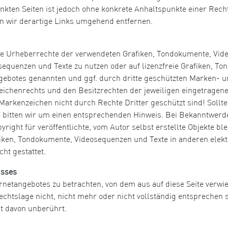
inkten Seiten ist jedoch ohne konkrete Anhaltspunkte einer Rech
 wir derartige Links umgehend entfernen.
n die Urheberrechte der verwendeten Grafiken, Tondokumente, Vi
osequenzen und Texte zu nutzen oder auf lizenzfreie Grafiken, 
angebotes genannten und ggf. durch dritte geschützten Marken-
ichenrechts und den Besitzrechten der jeweiligen eingetragene
Markenzeichen nicht durch Rechte Dritter geschützt sind! Sollte
bitten wir um einen entsprechenden Hinweis. Bei Bekanntwerd
ight für veröffentlichte, vom Autor selbst erstellte Objekte blei
iken, Tondokumente, Videosequenzen und Texte in anderen elekt
ht gestattet.
usses
ernetangebotes zu betrachten, von dem aus auf diese Seite verwi
htslage nicht, nicht mehr oder nicht vollständig entsprechen so
it davon unberührt.