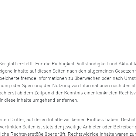
orgfalt erstellt. Für die Richtigkeit, Vollständigkeit und Aktual
igene Inhalte auf diesen Seiten nach den allgemeinen Gesetzen v
gespeicherte fremde Informationen zu überwachen oder nach Umst
ernung oder Sperrung der Nutzung von Informationen nach den a
doch erst ab dem Zeitpunkt der Kenntnis einer konkreten Recht
r diese Inhalte umgehend entfernen.
ten Dritter, auf deren Inhalte wir keinen Einfluss haben. Desha
rlinkten Seiten ist stets der jeweilige Anbieter oder Betreiber d
che Rechtsverstöße überprüft. Rechtswidrige Inhalte waren zum