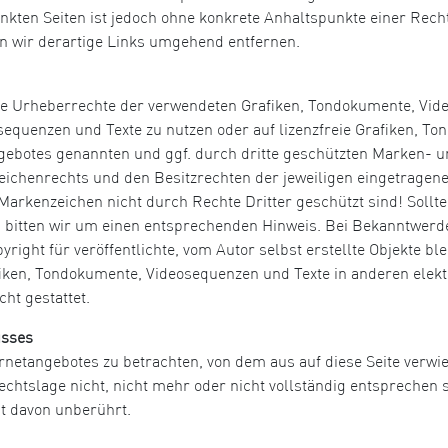
inkten Seiten ist jedoch ohne konkrete Anhaltspunkte einer Rech
 wir derartige Links umgehend entfernen.
n die Urheberrechte der verwendeten Grafiken, Tondokumente, Vi
osequenzen und Texte zu nutzen oder auf lizenzfreie Grafiken, 
angebotes genannten und ggf. durch dritte geschützten Marken-
ichenrechts und den Besitzrechten der jeweiligen eingetragene
Markenzeichen nicht durch Rechte Dritter geschützt sind! Sollte
bitten wir um einen entsprechenden Hinweis. Bei Bekanntwerd
ight für veröffentlichte, vom Autor selbst erstellte Objekte blei
iken, Tondokumente, Videosequenzen und Texte in anderen elekt
ht gestattet.
usses
ernetangebotes zu betrachten, von dem aus auf diese Seite verwi
htslage nicht, nicht mehr oder nicht vollständig entsprechen so
it davon unberührt.