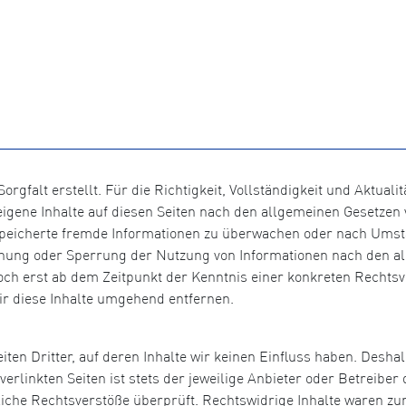
orgfalt erstellt. Für die Richtigkeit, Vollständigkeit und Aktual
igene Inhalte auf diesen Seiten nach den allgemeinen Gesetzen v
gespeicherte fremde Informationen zu überwachen oder nach Umst
ernung oder Sperrung der Nutzung von Informationen nach den a
doch erst ab dem Zeitpunkt der Kenntnis einer konkreten Recht
r diese Inhalte umgehend entfernen.
ten Dritter, auf deren Inhalte wir keinen Einfluss haben. Desha
rlinkten Seiten ist stets der jeweilige Anbieter oder Betreiber d
che Rechtsverstöße überprüft. Rechtswidrige Inhalte waren zum