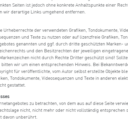
inkten Seiten ist jedoch ohne konkrete Anhaltspunkte einer Rech
 wir derartige Links umgehend entfernen.
n die Urheberrechte der verwendeten Grafiken, Tondokumente, Vi
osequenzen und Texte zu nutzen oder auf lizenzfreie Grafiken, 
angebotes genannten und ggf. durch dritte geschützten Marken-
ichenrechts und den Besitzrechten der jeweiligen eingetragene
Markenzeichen nicht durch Rechte Dritter geschützt sind! Sollte
bitten wir um einen entsprechenden Hinweis. Bei Bekanntwerd
ight für veröffentlichte, vom Autor selbst erstellte Objekte blei
iken, Tondokumente, Videosequenzen und Texte in anderen elekt
ht gestattet.
usses
ernetangebotes zu betrachten, von dem aus auf diese Seite verwi
htslage nicht, nicht mehr oder nicht vollständig entsprechen so
it davon unberührt.