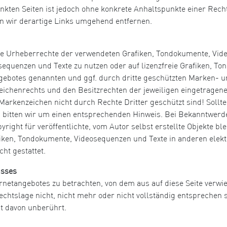
inkten Seiten ist jedoch ohne konkrete Anhaltspunkte einer Rech
 wir derartige Links umgehend entfernen.
n die Urheberrechte der verwendeten Grafiken, Tondokumente, Vi
osequenzen und Texte zu nutzen oder auf lizenzfreie Grafiken, 
angebotes genannten und ggf. durch dritte geschützten Marken-
ichenrechts und den Besitzrechten der jeweiligen eingetragene
Markenzeichen nicht durch Rechte Dritter geschützt sind! Sollte
bitten wir um einen entsprechenden Hinweis. Bei Bekanntwerd
ight für veröffentlichte, vom Autor selbst erstellte Objekte blei
iken, Tondokumente, Videosequenzen und Texte in anderen elekt
ht gestattet.
usses
ernetangebotes zu betrachten, von dem aus auf diese Seite verwi
htslage nicht, nicht mehr oder nicht vollständig entsprechen so
it davon unberührt.