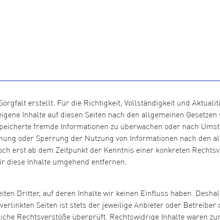
orgfalt erstellt. Für die Richtigkeit, Vollständigkeit und Aktual
igene Inhalte auf diesen Seiten nach den allgemeinen Gesetzen v
gespeicherte fremde Informationen zu überwachen oder nach Umst
ernung oder Sperrung der Nutzung von Informationen nach den a
doch erst ab dem Zeitpunkt der Kenntnis einer konkreten Recht
r diese Inhalte umgehend entfernen.
ten Dritter, auf deren Inhalte wir keinen Einfluss haben. Desha
rlinkten Seiten ist stets der jeweilige Anbieter oder Betreiber d
che Rechtsverstöße überprüft. Rechtswidrige Inhalte waren zum