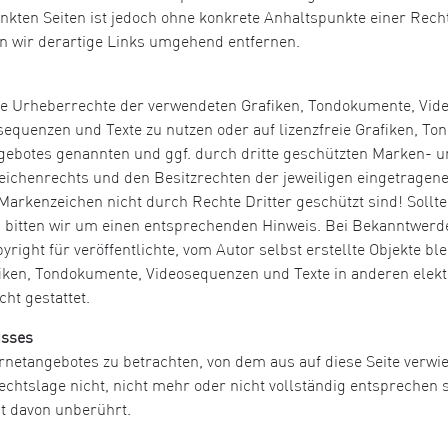
inkten Seiten ist jedoch ohne konkrete Anhaltspunkte einer Rech
 wir derartige Links umgehend entfernen.
n die Urheberrechte der verwendeten Grafiken, Tondokumente, Vi
osequenzen und Texte zu nutzen oder auf lizenzfreie Grafiken, 
angebotes genannten und ggf. durch dritte geschützten Marken-
ichenrechts und den Besitzrechten der jeweiligen eingetragene
Markenzeichen nicht durch Rechte Dritter geschützt sind! Sollte
bitten wir um einen entsprechenden Hinweis. Bei Bekanntwerd
ight für veröffentlichte, vom Autor selbst erstellte Objekte blei
iken, Tondokumente, Videosequenzen und Texte in anderen elekt
ht gestattet.
usses
ernetangebotes zu betrachten, von dem aus auf diese Seite verwi
htslage nicht, nicht mehr oder nicht vollständig entsprechen so
it davon unberührt.