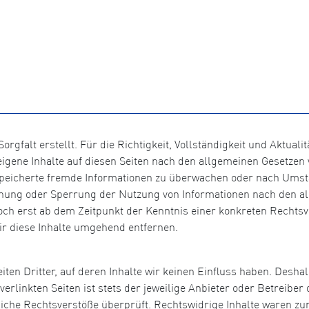
orgfalt erstellt. Für die Richtigkeit, Vollständigkeit und Aktual
igene Inhalte auf diesen Seiten nach den allgemeinen Gesetzen v
gespeicherte fremde Informationen zu überwachen oder nach Umst
ernung oder Sperrung der Nutzung von Informationen nach den a
doch erst ab dem Zeitpunkt der Kenntnis einer konkreten Recht
r diese Inhalte umgehend entfernen.
ten Dritter, auf deren Inhalte wir keinen Einfluss haben. Desha
rlinkten Seiten ist stets der jeweilige Anbieter oder Betreiber d
che Rechtsverstöße überprüft. Rechtswidrige Inhalte waren zum