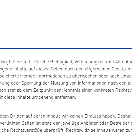
orgfalt erstellt. Für die Richtigkeit, Vollständigkeit und Aktual
igene Inhalte auf diesen Seiten nach den allgemeinen Gesetzen v
gespeicherte fremde Informationen zu überwachen oder nach Umst
ernung oder Sperrung der Nutzung von Informationen nach den a
doch erst ab dem Zeitpunkt der Kenntnis einer konkreten Recht
r diese Inhalte umgehend entfernen.
ten Dritter, auf deren Inhalte wir keinen Einfluss haben. Desha
rlinkten Seiten ist stets der jeweilige Anbieter oder Betreiber d
che Rechtsverstöße überprüft. Rechtswidrige Inhalte waren zum