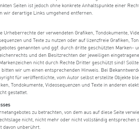
inkten Seiten ist jedoch ohne konkrete Anhaltspunkte einer Rech
 wir derartige Links umgehend entfernen.
n die Urheberrechte der verwendeten Grafiken, Tondokumente, Vi
osequenzen und Texte zu nutzen oder auf lizenzfreie Grafiken, 
angebotes genannten und ggf. durch dritte geschützten Marken-
ichenrechts und den Besitzrechten der jeweiligen eingetragene
Markenzeichen nicht durch Rechte Dritter geschützt sind! Sollte
bitten wir um einen entsprechenden Hinweis. Bei Bekanntwerd
ight für veröffentlichte, vom Autor selbst erstellte Objekte blei
iken, Tondokumente, Videosequenzen und Texte in anderen elekt
ht gestattet.
usses
ernetangebotes zu betrachten, von dem aus auf diese Seite verwi
htslage nicht, nicht mehr oder nicht vollständig entsprechen so
it davon unberührt.