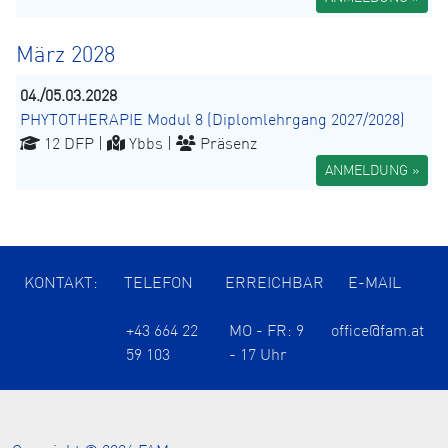
März 2028
04./05.03.2028
PHYTOTHERAPIE Modul 8 (Diplomlehrgang 2027/2028)
12 DFP |
Ybbs |
Präsenz
ANMELDUNG »
KONTAKT:
TELEFON
ERREICHBAR
E-MAIL
+43 664 22
MO - FR: 9
office@fam.at
59 103
- 17 Uhr