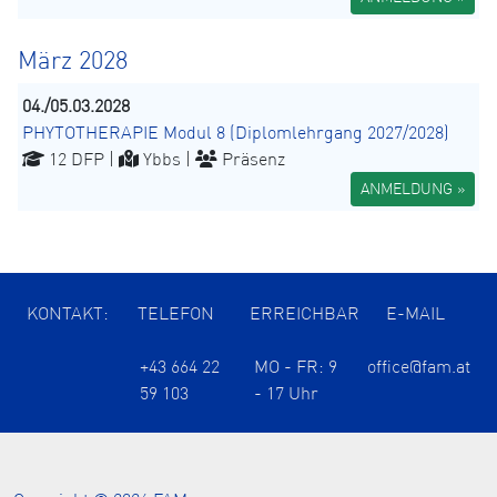
März 2028
04./05.03.2028
PHYTOTHERAPIE Modul 8 (Diplomlehrgang 2027/2028)
12 DFP |
Ybbs |
Präsenz
ANMELDUNG »
KONTAKT:
TELEFON
ERREICHBAR
E-MAIL
+43 664 22
MO - FR: 9
office@fam.at
59 103
- 17 Uhr