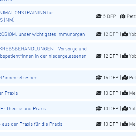
NIMATIONSTRAINING für
5 DFP |
Petz
S [NM]
BIOM: unser wichtigstes Immunorgan
12 DFP |
Ybb
REBSBEHANDLUNGEN - Vorsorge und
spatient*innen in der niedergelassenen
12 DFP |
Ybb
t*innenrefresher
16 DFP |
Pet
r Praxis
10 DFP |
Mel
E: Theorie und Praxis
10 DFP |
Ybb
aus der Praxis für die Praxis
10 DFP |
Mel