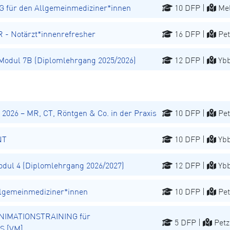
für den Allgemeinmediziner*innen
10 DFP |
Mel
 Notärzt*innenrefresher
16 DFP |
Pet
odul 7B (Diplomlehrgang 2025/2026)
12 DFP |
Ybb
026 – MR, CT, Röntgen & Co. in der Praxis
10 DFP |
Pet
NT
10 DFP |
Ybb
ul 4 (Diplomlehrgang 2026/2027)
12 DFP |
Ybb
lgemeinmediziner*innen
10 DFP |
Pet
NIMATIONSTRAINING für
5 DFP |
Petz
S [VM]