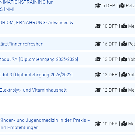
NIMATIONSTRAINING für
5 DFP |
Petz
S [NM]
OBIOM, ERNÄHRUNG: Advanced &
10 DFP |
Mel
rzt*innenrefresher
16 DFP |
Pet
dul 7A (Diplomlehrgang 2025/2026)
12 DFP |
Ybb
ul 3 (Diplomlehrgang 2026/2027)
12 DFP |
Ybb
ektrolyt- und Vitaminhaushalt
12 DFP |
Mel
inder- und Jugendmedizin in der Praxis –
10 DFP |
Mel
 und Empfehlungen