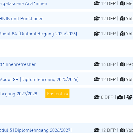
ergelassene Ärzt*innen
12 DFP |
Mel
NIK und Punktionen
12 DFP |
Ybb
dul 8A (Diplomlehrgang 2025/2026)
12 DFP |
Ybb
t*innenrefresher
16 DFP |
Pet
odul 8B (Diplomlehrgang 2025/2026)
12 DFP |
Ybb
hrgang 2027/2028
Kostenlose
0 DFP |
|
ul 5 (Diplomlehrgang 2026/2027)
12 DFP |
Ybb