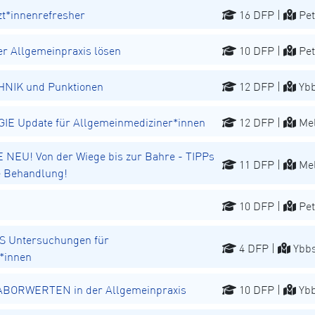
t*innenrefresher
16 DFP |
Pet
r Allgemeinpraxis lösen
10 DFP |
Pet
NIK und Punktionen
12 DFP |
Ybb
 Update für Allgemeinmediziner*innen
12 DFP |
Mel
EU! Von der Wiege bis zur Bahre - TIPPs
11 DFP |
Mel
he Behandlung!
10 DFP |
Pet
 Untersuchungen für
4 DFP |
Ybbs
*innen
 LABORWERTEN in der Allgemeinpraxis
10 DFP |
Ybb