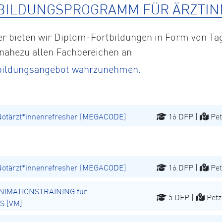
BILDUNGSPROGRAMM FÜR ÄRZTIN
eter bieten wir Diplom-Fortbildungen in Form von
 nahezu allen Fachbereichen an
rtbildungsangebot wahrzunehmen.
Notärzt*innenrefresher (MEGACODE)
16 DFP |
Pet
Notärzt*innenrefresher (MEGACODE)
16 DFP |
Pet
NIMATIONSTRAINING für
5 DFP |
Petz
S [VM]