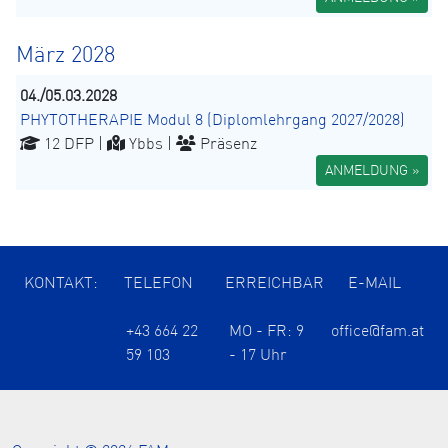
März 2028
04./05.03.2028
PHYTOTHERAPIE Modul 8 (Diplomlehrgang 2027/2028)
12 DFP |
Ybbs |
Präsenz
ANMELDUNG »
KONTAKT:
TELEFON
ERREICHBAR
E-MAIL
+43 664 22
MO - FR: 9
office@fam.at
59 103
- 17 Uhr