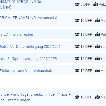
NIMATIONSTRAINING für
5 DFP |
Petz
S [NM]
OBIOM, ERNÄHRUNG: Advanced &
10 DFP |
Mel
rzt*innenrefresher
16 DFP |
Pet
dul 7A (Diplomlehrgang 2025/2026)
12 DFP |
Ybb
ul 3 (Diplomlehrgang 2026/2027)
12 DFP |
Ybb
ektrolyt- und Vitaminhaushalt
12 DFP |
Mel
inder- und Jugendmedizin in der Praxis –
10 DFP |
Mel
 und Empfehlungen