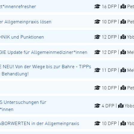
t*innenrefresher
16 DFP |
Pet
r Allgemeinpraxis lösen
10 DFP |
Pet
NIK und Punktionen
12 DFP |
Ybb
 Update für Allgemeinmediziner*innen
12 DFP |
Mel
EU! Von der Wiege bis zur Bahre - TIPPs
11 DFP |
Mel
he Behandlung!
10 DFP |
Pet
 Untersuchungen für
4 DFP |
Ybbs
*innen
 LABORWERTEN in der Allgemeinpraxis
10 DFP |
Ybb