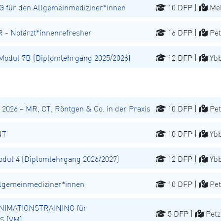
für den Allgemeinmediziner*innen
10 DFP |
Mel
 Notärzt*innenrefresher
16 DFP |
Pet
odul 7B (Diplomlehrgang 2025/2026)
12 DFP |
Ybb
026 – MR, CT, Röntgen & Co. in der Praxis
10 DFP |
Pet
NT
10 DFP |
Ybb
ul 4 (Diplomlehrgang 2026/2027)
12 DFP |
Ybb
lgemeinmediziner*innen
10 DFP |
Pet
NIMATIONSTRAINING für
5 DFP |
Petz
S [VM]