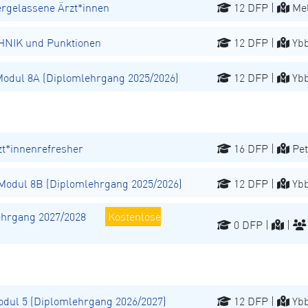
ergelassene Ärzt*innen
12 DFP |
Mel
NIK und Punktionen
12 DFP |
Ybb
dul 8A (Diplomlehrgang 2025/2026)
12 DFP |
Ybb
t*innenrefresher
16 DFP |
Pet
odul 8B (Diplomlehrgang 2025/2026)
12 DFP |
Ybb
hrgang 2027/2028
Kostenlose
0 DFP |
|
ul 5 (Diplomlehrgang 2026/2027)
12 DFP |
Ybb