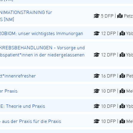
NIMATIONSTRAINING für
5 DFP |
Petz
S [NM]
BIOM: unser wichtigstes Immunorgan
12 DFP |
Ybb
REBSBEHANDLUNGEN - Vorsorge und
spatient*innen in der niedergelassenen
12 DFP |
Ybb
t*innenrefresher
16 DFP |
Pet
r Praxis
10 DFP |
Mel
E: Theorie und Praxis
10 DFP |
Ybb
aus der Praxis für die Praxis
10 DFP |
Mel