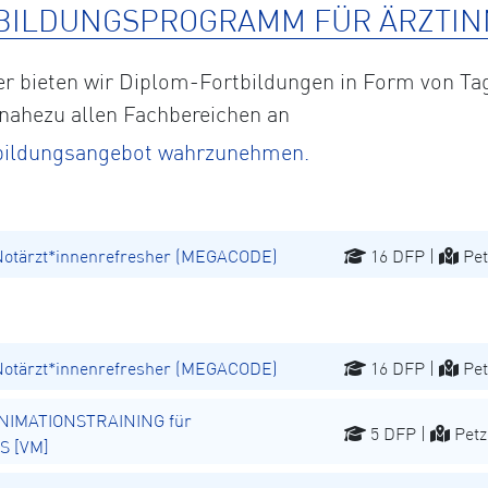
BILDUNGSPROGRAMM FÜR ÄRZTIN
eter bieten wir Diplom-Fortbildungen in Form von
 nahezu allen Fachbereichen an
rtbildungsangebot wahrzunehmen.
Notärzt*innenrefresher (MEGACODE)
16 DFP |
Pet
Notärzt*innenrefresher (MEGACODE)
16 DFP |
Pet
NIMATIONSTRAINING für
5 DFP |
Petz
S [VM]