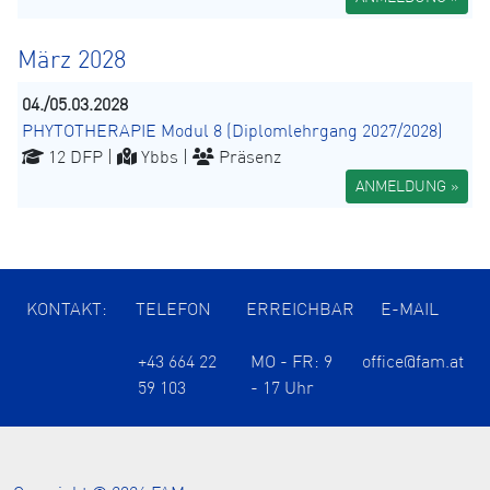
März 2028
04./05.03.2028
PHYTOTHERAPIE Modul 8 (Diplomlehrgang 2027/2028)
12 DFP |
Ybbs |
Präsenz
ANMELDUNG »
KONTAKT:
TELEFON
ERREICHBAR
E-MAIL
+43 664 22
MO - FR: 9
office@fam.at
59 103
- 17 Uhr