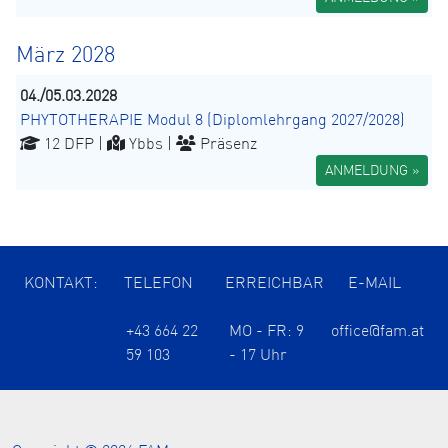
März 2028
04./05.03.2028
PHYTOTHERAPIE Modul 8 (Diplomlehrgang 2027/2028)
12 DFP |
Ybbs |
Präsenz
ANMELDUNG »
KONTAKT:
TELEFON
ERREICHBAR
E-MAIL
+43 664 22
MO - FR: 9
office@fam.at
59 103
- 17 Uhr