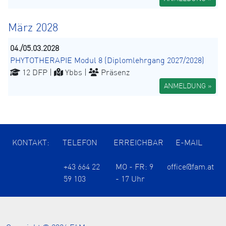
März 2028
04./05.03.2028
PHYTOTHERAPIE Modul 8 (Diplomlehrgang 2027/2028)
12 DFP |
Ybbs |
Präsenz
ANMELDUNG »
KONTAKT:
TELEFON
ERREICHBAR
E-MAIL
+43 664 22
MO - FR: 9
office@fam.at
59 103
- 17 Uhr