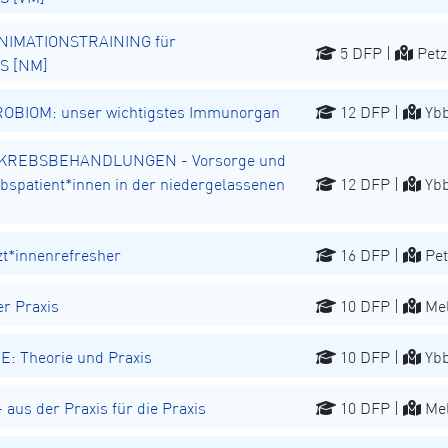
NIMATIONSTRAINING für
5 DFP |
Petz
S [NM]
BIOM: unser wichtigstes Immunorgan
12 DFP |
Ybb
REBSBEHANDLUNGEN - Vorsorge und
spatient*innen in der niedergelassenen
12 DFP |
Ybb
t*innenrefresher
16 DFP |
Pet
r Praxis
10 DFP |
Mel
E: Theorie und Praxis
10 DFP |
Ybb
aus der Praxis für die Praxis
10 DFP |
Mel