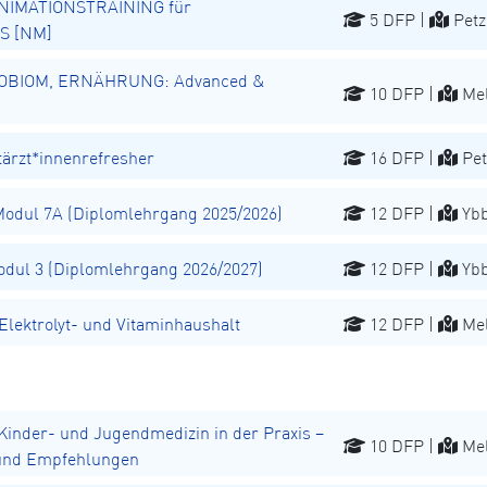
NIMATIONSTRAINING für
5 DFP |
Petz
S [NM]
OBIOM, ERNÄHRUNG: Advanced &
10 DFP |
Mel
rzt*innenrefresher
16 DFP |
Pet
dul 7A (Diplomlehrgang 2025/2026)
12 DFP |
Ybb
ul 3 (Diplomlehrgang 2026/2027)
12 DFP |
Ybb
ektrolyt- und Vitaminhaushalt
12 DFP |
Mel
inder- und Jugendmedizin in der Praxis –
10 DFP |
Mel
 und Empfehlungen