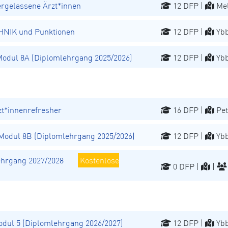
ergelassene Ärzt*innen
12 DFP |
Mel
NIK und Punktionen
12 DFP |
Ybb
dul 8A (Diplomlehrgang 2025/2026)
12 DFP |
Ybb
t*innenrefresher
16 DFP |
Pet
odul 8B (Diplomlehrgang 2025/2026)
12 DFP |
Ybb
hrgang 2027/2028
Kostenlose
0 DFP |
|
ul 5 (Diplomlehrgang 2026/2027)
12 DFP |
Ybb