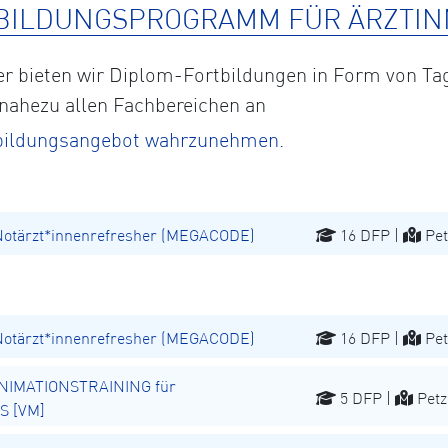
BILDUNGSPROGRAMM FÜR ÄRZTIN
eter bieten wir Diplom-Fortbildungen in Form von
 nahezu allen Fachbereichen an
rtbildungsangebot wahrzunehmen.
Notärzt*innenrefresher (MEGACODE)
16 DFP |
Pet
Notärzt*innenrefresher (MEGACODE)
16 DFP |
Pet
NIMATIONSTRAINING für
5 DFP |
Petz
S [VM]