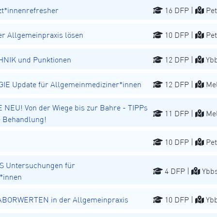
t*innenrefresher
16 DFP |
Pet
r Allgemeinpraxis lösen
10 DFP |
Pet
NIK und Punktionen
12 DFP |
Ybb
 Update für Allgemeinmediziner*innen
12 DFP |
Mel
EU! Von der Wiege bis zur Bahre - TIPPs
11 DFP |
Mel
he Behandlung!
10 DFP |
Pet
 Untersuchungen für
4 DFP |
Ybbs
*innen
 LABORWERTEN in der Allgemeinpraxis
10 DFP |
Ybb