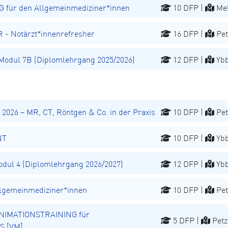
für den Allgemeinmediziner*innen
10 DFP |
Mel
 Notärzt*innenrefresher
16 DFP |
Pet
odul 7B (Diplomlehrgang 2025/2026)
12 DFP |
Ybb
026 – MR, CT, Röntgen & Co. in der Praxis
10 DFP |
Pet
NT
10 DFP |
Ybb
ul 4 (Diplomlehrgang 2026/2027)
12 DFP |
Ybb
lgemeinmediziner*innen
10 DFP |
Pet
NIMATIONSTRAINING für
5 DFP |
Petz
S [VM]