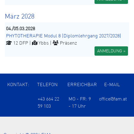
März 2028
04./05.03.2028
PHYTOTHERAPIE Modul 8 (Diplomlehrgang 2027/2028)
12 DFP |
Ybbs |
Präsenz
ANMELDUNG »
KONTAKT:
TELEFON
ERREICHBAR
E-MAIL
+43 664 22
MO - FR: 9
office@fam.at
59 103
- 17 Uhr