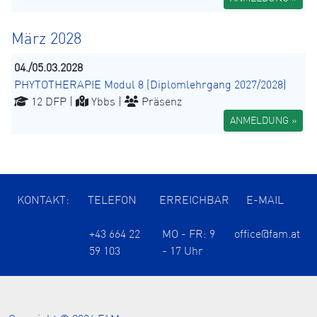
März 2028
04./05.03.2028
PHYTOTHERAPIE Modul 8 (Diplomlehrgang 2027/2028)
12 DFP |
Ybbs |
Präsenz
ANMELDUNG »
KONTAKT:
TELEFON
ERREICHBAR
E-MAIL
+43 664 22
MO - FR: 9
office@fam.at
59 103
- 17 Uhr