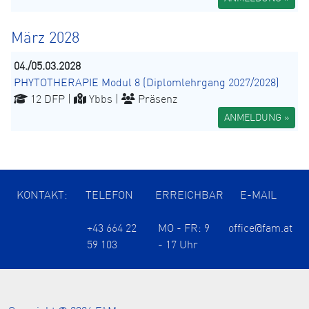
März 2028
04./05.03.2028
PHYTOTHERAPIE Modul 8 (Diplomlehrgang 2027/2028)
12 DFP |
Ybbs |
Präsenz
ANMELDUNG »
KONTAKT:
TELEFON
ERREICHBAR
E-MAIL
+43 664 22
MO - FR: 9
office@fam.at
59 103
- 17 Uhr