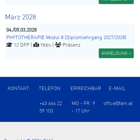
März 2028
04./05.03.2028
PHYTOTHERAPIE Modul 8 (Diplomlehrgang 2027/2028)
12 DFP |
Ybbs |
Präsenz
ANMELDUNG »
KONTAKT:
TELEFON
ERREICHBAR
E-MAIL
+43 664 22
MO - FR: 9
office@fam.at
59 103
- 17 Uhr