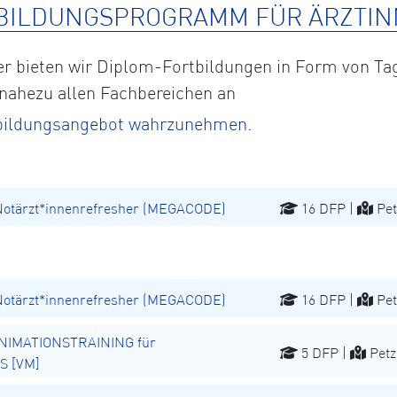
BILDUNGSPROGRAMM FÜR ÄRZTIN
eter bieten wir Diplom-Fortbildungen in Form von
 nahezu allen Fachbereichen an
rtbildungsangebot wahrzunehmen.
Notärzt*innenrefresher (MEGACODE)
16 DFP |
Pet
Notärzt*innenrefresher (MEGACODE)
16 DFP |
Pet
NIMATIONSTRAINING für
5 DFP |
Petz
S [VM]