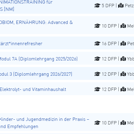
NIMATIONSTRAINING für
5 DFP |
Petz
S [NM]
OBIOM, ERNÄHRUNG: Advanced &
10 DFP |
Mel
rzt*innenrefresher
16 DFP |
Pet
dul 7A (Diplomlehrgang 2025/2026)
12 DFP |
Ybb
ul 3 (Diplomlehrgang 2026/2027)
12 DFP |
Ybb
ektrolyt- und Vitaminhaushalt
12 DFP |
Mel
inder- und Jugendmedizin in der Praxis –
10 DFP |
Mel
 und Empfehlungen