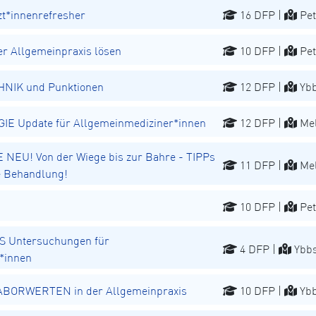
t*innenrefresher
16 DFP |
Pet
r Allgemeinpraxis lösen
10 DFP |
Pet
NIK und Punktionen
12 DFP |
Ybb
 Update für Allgemeinmediziner*innen
12 DFP |
Mel
EU! Von der Wiege bis zur Bahre - TIPPs
11 DFP |
Mel
he Behandlung!
10 DFP |
Pet
 Untersuchungen für
4 DFP |
Ybbs
*innen
 LABORWERTEN in der Allgemeinpraxis
10 DFP |
Ybb