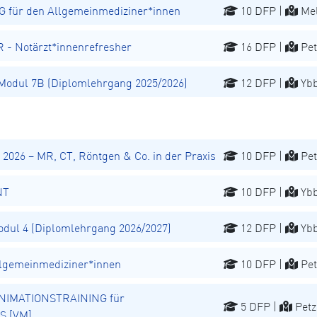
für den Allgemeinmediziner*innen
10 DFP |
Mel
 Notärzt*innenrefresher
16 DFP |
Pet
odul 7B (Diplomlehrgang 2025/2026)
12 DFP |
Ybb
026 – MR, CT, Röntgen & Co. in der Praxis
10 DFP |
Pet
NT
10 DFP |
Ybb
ul 4 (Diplomlehrgang 2026/2027)
12 DFP |
Ybb
lgemeinmediziner*innen
10 DFP |
Pet
NIMATIONSTRAINING für
5 DFP |
Petz
S [VM]