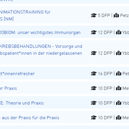
NIMATIONSTRAINING für
5 DFP |
Petz
S [NM]
BIOM: unser wichtigstes Immunorgan
12 DFP |
Ybb
REBSBEHANDLUNGEN - Vorsorge und
spatient*innen in der niedergelassenen
12 DFP |
Ybb
t*innenrefresher
16 DFP |
Pet
r Praxis
10 DFP |
Mel
E: Theorie und Praxis
10 DFP |
Ybb
aus der Praxis für die Praxis
10 DFP |
Mel