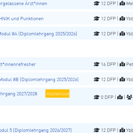
ergelassene Ärzt*innen
12 DFP |
Mel
NIK und Punktionen
12 DFP |
Ybb
dul 8A (Diplomlehrgang 2025/2026)
12 DFP |
Ybb
t*innenrefresher
16 DFP |
Pet
odul 8B (Diplomlehrgang 2025/2026)
12 DFP |
Ybb
hrgang 2027/2028
Kostenlose
0 DFP |
|
ul 5 (Diplomlehrgang 2026/2027)
12 DFP |
Ybb