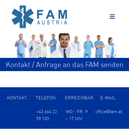
Kontakt / Anfrage an das FAM senden
KONTAKT:
TELEFON
ERREICHBAR
E-MAIL
+43 664 22
MO - FR: 9
office@fam.at
59 103
- 17 Uhr