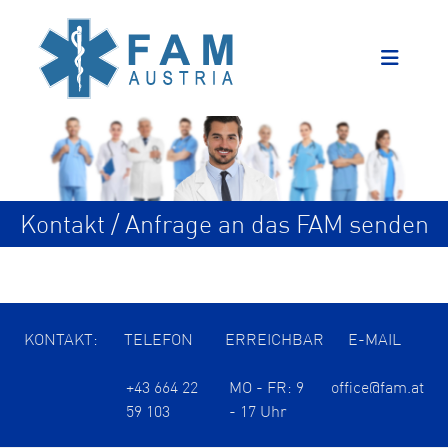
Kontakt / Anfrage an das FAM senden
KONTAKT:
TELEFON
ERREICHBAR
E-MAIL
+43 664 22
MO - FR: 9
office@fam.at
59 103
- 17 Uhr