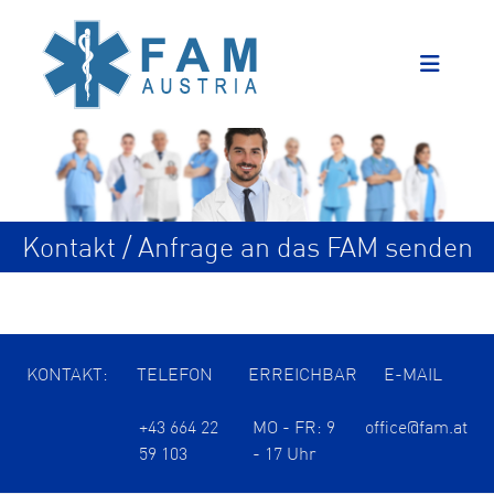
Kontakt / Anfrage an das FAM senden
KONTAKT:
TELEFON
ERREICHBAR
E-MAIL
+43 664 22
MO - FR: 9
office@fam.at
59 103
- 17 Uhr