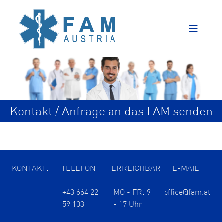
Kontakt / Anfrage an das FAM senden
KONTAKT:
TELEFON
ERREICHBAR
E-MAIL
+43 664 22
MO - FR: 9
office@fam.at
59 103
- 17 Uhr