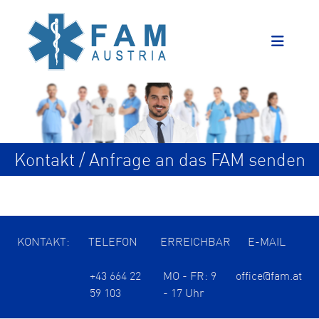
Kontakt / Anfrage an das FAM senden
KONTAKT:
TELEFON
ERREICHBAR
E-MAIL
+43 664 22
MO - FR: 9
office@fam.at
59 103
- 17 Uhr