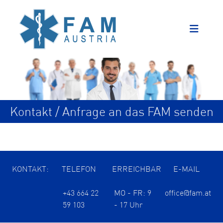
Kontakt / Anfrage an das FAM senden
KONTAKT:
TELEFON
ERREICHBAR
E-MAIL
+43 664 22
MO - FR: 9
office@fam.at
59 103
- 17 Uhr