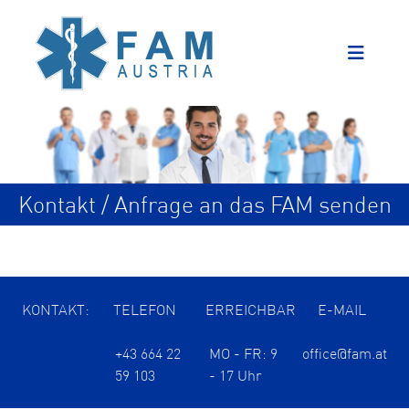
Kontakt / Anfrage an das FAM senden
KONTAKT:
TELEFON
ERREICHBAR
E-MAIL
+43 664 22
MO - FR: 9
office@fam.at
59 103
- 17 Uhr