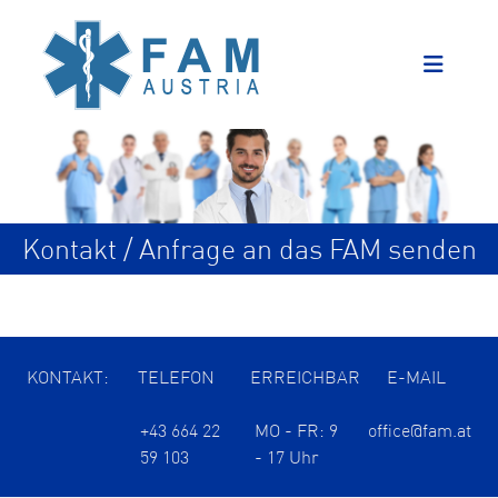
Kontakt / Anfrage an das FAM senden
KONTAKT:
TELEFON
ERREICHBAR
E-MAIL
+43 664 22
MO - FR: 9
office@fam.at
59 103
- 17 Uhr