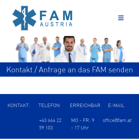
Kontakt / Anfrage an das FAM senden
KONTAKT:
TELEFON
ERREICHBAR
E-MAIL
+43 664 22
MO - FR: 9
office@fam.at
59 103
- 17 Uhr