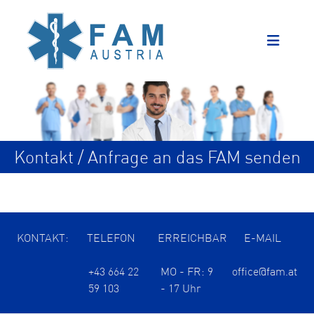
Kontakt / Anfrage an das FAM senden
KONTAKT:
TELEFON
ERREICHBAR
E-MAIL
+43 664 22
MO - FR: 9
office@fam.at
59 103
- 17 Uhr